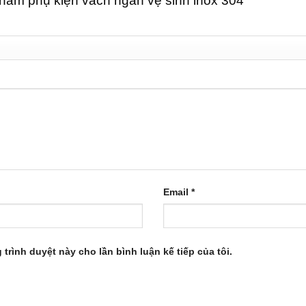
y nắm phụ kiện vách ngăn vệ sinh inox 304”
Email
*
 trình duyệt này cho lần bình luận kế tiếp của tôi.