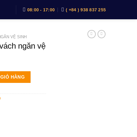
08:00 - 17:00
( +84 ) 938 837 255
NGĂN VỆ SINH
 vách ngăn vệ
ệ sinh inox 304 số lượng
 GIỎ HÀNG
h