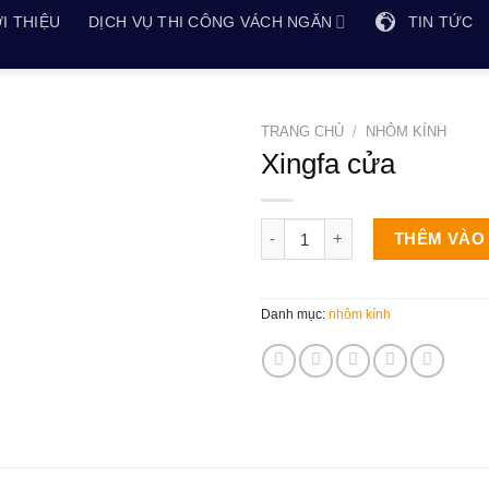
I THIỆU
DỊCH VỤ THI CÔNG VÁCH NGĂN
TIN TỨC
TRANG CHỦ
/
NHÔM KÍNH
Xingfa cửa
Xingfa cửa số lượng
THÊM VÀO
Danh mục:
nhôm kính