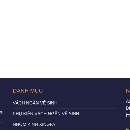
DANH MỤC
N
A
VÁCH NGĂN VỆ SINH
Đị
n,
PHỤ KIỆN VÁCH NGĂN VỆ SINH
h
NHÔM KÍNH XINGFA
F