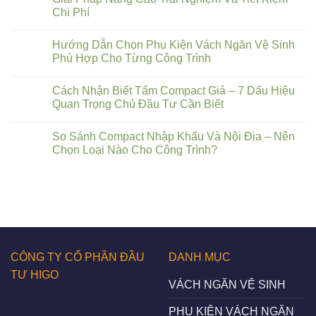
Chi Phí
Hướng Dẫn Chọn Phụ Kiện Vách Ngăn Vệ Sinh
Phù Hợp Cho Từng Công Trình
Cách Nhận Biết Tấm Compact Giả – 7 Dấu Hiệu
Quan Trọng Chủ Đầu Tư Cần Biết
So Sánh Compact Nhập Khẩu Và Nội Địa – Nên
Chọn Loại Nào Cho Công Trình?
CÔNG TY CỔ PHẦN ĐẦU
DANH MỤC
TƯ HIGO
VÁCH NGĂN VỆ SINH
PHỤ KIỆN VÁCH NGĂN