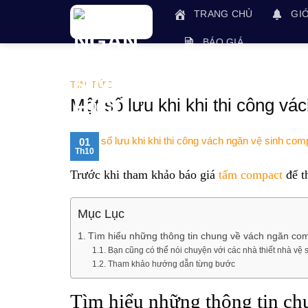
Skip
TRANG CHỦ
GIỚ
to
content
BÁO GIÁ
TIN TỨC
​Một số lưu khi khi thi công v
01
Th10
Trước khi tham khảo báo giá
tấm compact
để t
Mục Lục
Tìm hiểu những thông tin chung về vách ngăn com
Bạn cũng có thể nói chuyện với các nhà thiết nhà vệ 
Tham khảo hướng dẫn từng bước
Tìm hiểu những thông tin ch