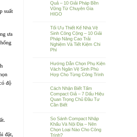
Quả – 10 Giải Pháp Bền
Vững Từ Chuyên Gia
p suất
HIGO
Tối Ưu Thiết Kế Nhà Vệ
Sinh Công Cộng – 10 Giải
ùng ưa
Pháp Nâng Cao Trải
chống
Nghiệm Và Tiết Kiệm Chi
Phí
Hướng Dẫn Chọn Phụ Kiện
ch
Vách Ngăn Vệ Sinh Phù
chọn
Hợp Cho Từng Công Trình
có độ
Cách Nhận Biết Tấm
Compact Giả – 7 Dấu Hiệu
Quan Trọng Chủ Đầu Tư
Cần Biết
So Sánh Compact Nhập
ất.
Khẩu Và Nội Địa – Nên
Chọn Loại Nào Cho Công
i đặt,
Trình?