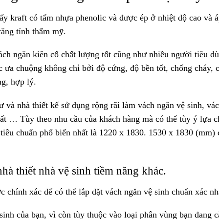
ấy kraft có tẩm nhựa phenolic và được ép ở nhiệt độ cao và á
tăng tính thẩm mỹ.
vách ngăn kiên cố chất lượng tốt cũng như nhiều người tiêu d
c ưa chuộng không chỉ bởi độ cứng, độ bền tốt, chống cháy, 
g, hợp lý.
 và nhà thiết kế sử dụng rộng rãi làm vách ngăn vệ sinh, vá
hất … Tùy theo nhu cầu của khách hàng mà có thể tùy ý lựa 
 tiêu chuẩn phổ biến nhất là 1220 x 1830. 1530 x 1830 (mm) 
hà thiết nhà vệ sinh tiềm năng khác.
c chính xác để có thể lắp đặt vách ngăn vệ sinh chuẩn xác nh
sinh của bạn, vì còn tùy thuộc vào loại phân vùng bạn đang cà