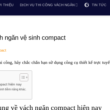
I THIỆU
DỊCH VỤ THI CÔNG VÁCH NGĂN
TIN TỨC
ách ngăn vệ sinh compact
hi công, hãy chắc chắn bạn sử dụng công cụ thiết kế trực tuyế
pact hiện nay
sinh tiềm năng khác.
ung về vách ngăn compact hiện nay