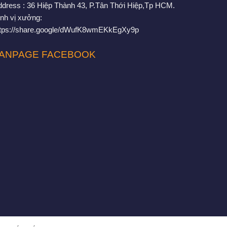
ddress : 36 Hiệp Thành 43, P.Tân Thới Hiệp,Tp HCM.
nh vị xưởng:
ttps://share.google/dWufK8wmEKkEgXy9p
ANPAGE FACEBOOK