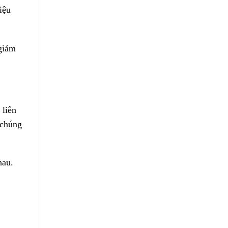
iệu
giảm
 liên
 chúng
hau.