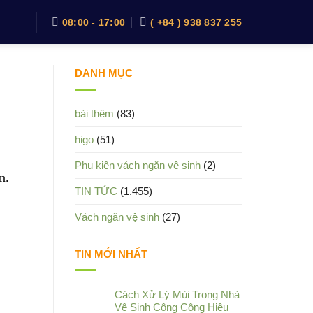
08:00 - 17:00
( +84 ) 938 837 255
DANH MỤC
bài thêm
(83)
higo
(51)
Phụ kiện vách ngăn vệ sinh
(2)
n.
TIN TỨC
(1.455)
Vách ngăn vệ sinh
(27)
TIN MỚI NHẤT
Cách Xử Lý Mùi Trong Nhà
Vệ Sinh Công Cộng Hiệu