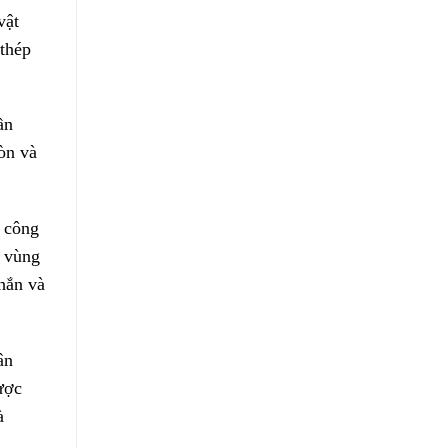
vật
 thép
ần
òn và
ủ công
n vùng
hắn và
ân
ược
à