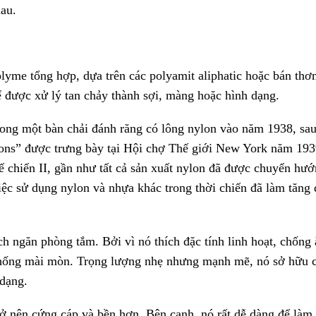
hau.
lyme tổng hợp, dựa trên các polyamit aliphatic hoặc bán thơ
ể được xử lý tan chảy thành sợi, màng hoặc hình dạng.
rong một bàn chải đánh răng có lông nylon vào năm 1938, sa
ylons” được trưng bày tại Hội chợ Thế giới New York năm 193
 chiến II, gần như tất cả sản xuất nylon đã được chuyển hư
iệc sử dụng nylon và nhựa khác trong thời chiến đã làm tăng
h ngăn phòng tắm. Bởi vì nó thích đặc tính linh hoạt, chống
 chống mài mòn. Trọng lượng nhẹ nhưng mạnh mẽ, nó sở hữu 
 dạng.
rở nên cứng cáp và bền hơn. Bên cạnh, nó rất dễ dàng để làm