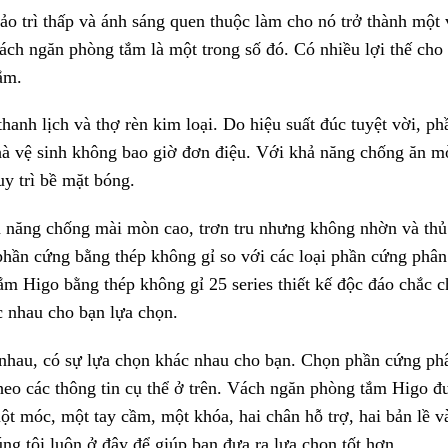
 trì thấp và ánh sáng quen thuộc làm cho nó trở thành một 
ách ngăn phòng tắm là một trong số đó. Có nhiều lợi thế cho
ắm.
hanh lịch và thợ rèn kim loại. Do hiệu suất đúc tuyệt vời, ph
à vệ sinh không bao giờ đơn điệu. Với khả năng chống ăn m
uy trì bề mặt bóng.
ả năng chống mài mòn cao, trơn tru nhưng không nhờn và th
 phần cứng bằng thép không gỉ so với các loại phần cứng phâ
m Higo bằng thép không gỉ 25 series thiết kế độc đáo chắc c
c nhau cho bạn lựa chọn.
 nhau, có sự lựa chọn khác nhau cho bạn. Chọn phần cứng ph
heo các thông tin cụ thể ở trên. Vách ngăn phòng tắm Higo đ
t móc, một tay cầm, một khóa, hai chân hỗ trợ, hai bản lề v
ng tôi luôn ở đây để giúp bạn đưa ra lựa chọn tốt hơn.