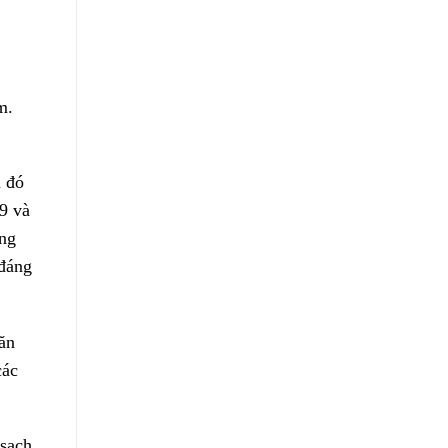
m.
u đó
9 và
ớng
 đáng
 ăn
các
 sạch