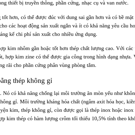
ng thiết bị truyền thông, phần cứng, nhạc cụ và van nước.
 tốt hơn, có thể được đúc với dung sai gần hơn và có bề mặt
ho các hoạt động sản xuất ngắn và ít có khả năng yêu cầu h
áng kể chi phí sản xuất cho nhiều ứng dụng.
hợp kim nhôm gần hoặc tốt hơn thép chất lượng cao. Với các 
ốt, hợp kim zine có thể được gia công trong hình dạng nhựa. 
ng rãi cho phần cứng phân vùng phòng tắm.
ằng thép không gỉ
xit. Nó có khả năng chống lại môi trường ăn mòn yếu như khôn
không gỉ. Môi trường kháng hóa chất (ngâm axit hóa học, kiề
yện kim, thép không gỉ, còn được gọi là thép inox hoặc inox 
ợp kim thép có hàm lượng crôm tối thiểu 10,5% tính theo kh