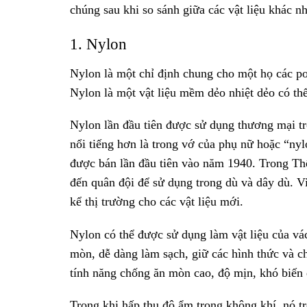
chúng sau khi so sánh giữa các vật liệu khác n
1. Nylon
Nylon là một chỉ định chung cho một họ các po
Nylon là một vật liệu mềm dẻo nhiệt dẻo có th
Nylon lần đầu tiên được sử dụng thương mại t
nổi tiếng hơn là trong vớ của phụ nữ hoặc “n
được bán lần đầu tiên vào năm 1940. Trong Thế
đến quân đội để sử dụng trong dù và dây dù. V
kể thị trường cho các vật liệu mới.
Nylon có thể được sử dụng làm vật liệu của vác
mòn, dễ dàng làm sạch, giữ các hình thức và
tính năng chống ăn mòn cao, độ mịn, khó biến
Trong khi hấp thụ độ ẩm trong không khí, nó t