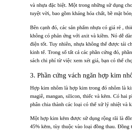
và nhựa đặc biệt. Một trong những sử dụng cho
tuyệt vời, bao gồm kháng hóa chất, bề mặt bón
Bên cạnh đó, các sản phẩm nhựa có giá rẻ , th
không có phản ứng với axit và kiềm. Nó dễ dà
điện tốt. Tuy nhiên, nhựa không thể được tái c
kinh tế. Trong số tất cả các phần cứng đó, ph
sách chi phí từ việc xem xét giá, bạn có thể ch
3. Phần cứng vách ngăn hợp kim n
Hợp kim nhôm là hợp kim trong đó nhôm là kim
magiê, mangan, silicon, thiếc và kẽm. Có hai p
phân chia thành các loại có thể xử lý nhiệt và 
Một hợp kim kẽm được sử dụng rộng rãi là đồn
45% kẽm, tùy thuộc vào loại đồng thau. Đồng