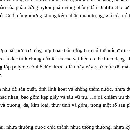
màu của phần cứng nylon phân vùng phòng tắm Jialifu cho sự 
ỏ. Cuối cùng nhưng không kém phần quan trọng, giá của nó 
hợp chất hữu cơ tổng hợp hoặc bán tổng hợp có thể uốn được 
o là đặc tính chung của tất cả các vật liệu có thể biến dạng 
g lớp polyme có thể đúc được, điều này xảy ra ở mức độ mà 
.
n như dễ sản xuất, tính linh hoạt và không thấm nước, nhựa 
ác nhau, bao gồm kẹp giấy và tàu vũ trụ. Họ đã chiếm ưu th
g và xương, da, kim loại, thủy tinh và gốm, trong một số sản 
au, nhựa thường được chia thành nhựa thông thường, nhựa kỹ