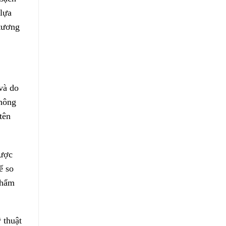
lựa
tương
và do
không
tên
được
ế so
phẩm
 thuật