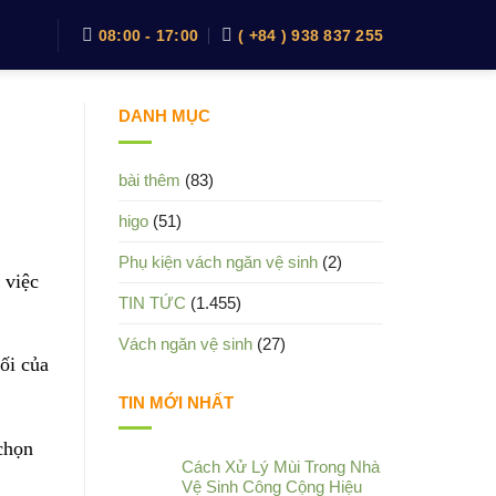
08:00 - 17:00
( +84 ) 938 837 255
DANH MỤC
bài thêm
(83)
higo
(51)
Phụ kiện vách ngăn vệ sinh
(2)
 việc
TIN TỨC
(1.455)
Vách ngăn vệ sinh
(27)
ối của
TIN MỚI NHẤT
chọn
Cách Xử Lý Mùi Trong Nhà
Vệ Sinh Công Cộng Hiệu