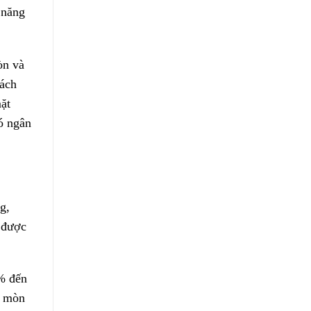
 năng
òn và
cách
mặt
ó ngân
g,
u được
3% đến
n mòn