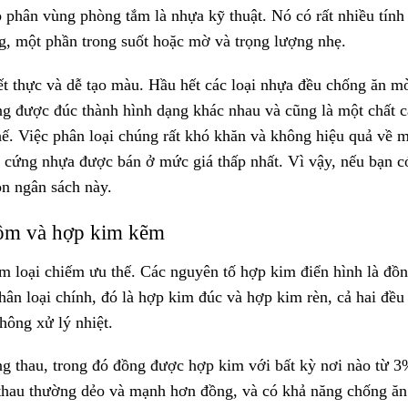
 phân vùng phòng tắm là nhựa kỹ thuật. Nó có rất nhiều tính
g, một phần trong suốt hoặc mờ và trọng lượng nhẹ.
iết thực và dễ tạo màu. Hầu hết các loại nhựa đều chống ăn m
ng được đúc thành hình dạng khác nhau và cũng là một chất 
hế. Việc phân loại chúng rất khó khăn và không hiệu quả về 
ần cứng nhựa được bán ở mức giá thấp nhất. Vì vậy, nếu bạn c
ọn ngân sách này.
hôm và hợp kim kẽm
 loại chiếm ưu thế. Các nguyên tố hợp kim điển hình là đồn
hân loại chính, đó là hợp kim đúc và hợp kim rèn, cả hai đề
không xử lý nhiệt.
g thau, trong đó đồng được hợp kim với bất kỳ nơi nào từ 
 thau thường dẻo và mạnh hơn đồng, và có khả năng chống ă