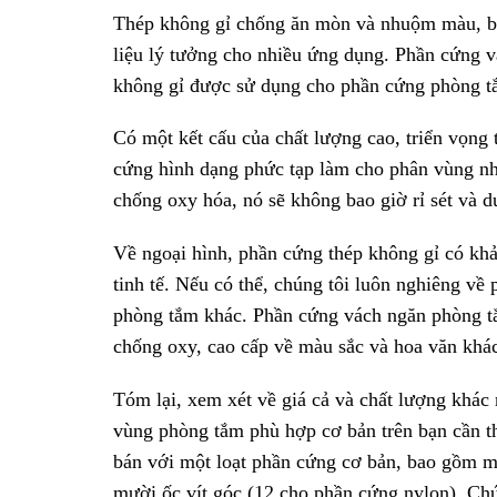
Thép không gỉ chống ăn mòn và nhuộm màu, bảo
liệu lý tưởng cho nhiều ứng dụng. Phần cứng v
không gỉ được sử dụng cho phần cứng phòng t
Có một kết cấu của chất lượng cao, triển vọng t
cứng hình dạng phức tạp làm cho phân vùng nh
chống oxy hóa, nó sẽ không bao giờ rỉ sét và d
Về ngoại hình, phần cứng thép không gỉ có kh
tinh tế. Nếu có thể, chúng tôi luôn nghiêng về
phòng tắm khác. Phần cứng vách ngăn phòng tắ
chống oxy, cao cấp về màu sắc và hoa văn khá
Tóm lại, xem xét về giá cả và chất lượng khác
vùng phòng tắm phù hợp cơ bản trên bạn cần t
bán với một loạt phần cứng cơ bản, bao gồm mộ
mười ốc vít góc (12 cho phần cứng nylon). Chú