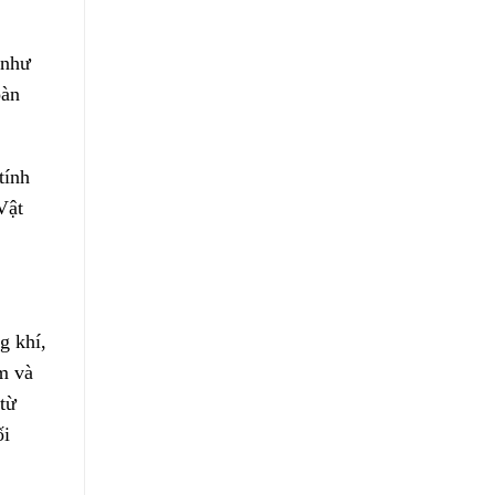
 như
oàn
tính
Vật
g khí,
m và
từ
ối