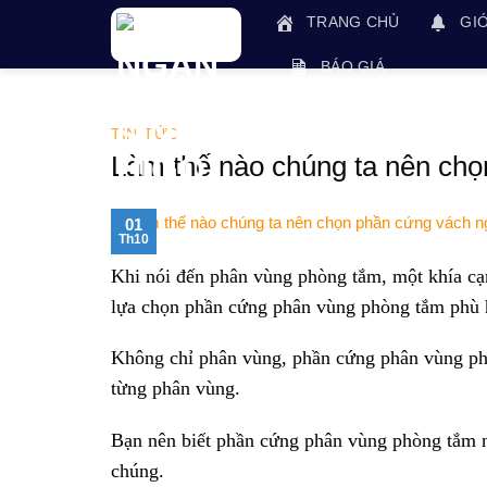
Skip
TRANG CHỦ
GIỚ
to
content
BÁO GIÁ
TIN TỨC
Làm thế nào chúng ta nên ch
01
Th10
Khi nói đến phân vùng phòng tắm, một khía cạn
lựa chọn phần cứng phân vùng phòng tắm phù 
Không chỉ phân vùng, phần cứng phân vùng phò
từng phân vùng.
Bạn nên biết phần cứng phân vùng phòng tắm nà
chúng.