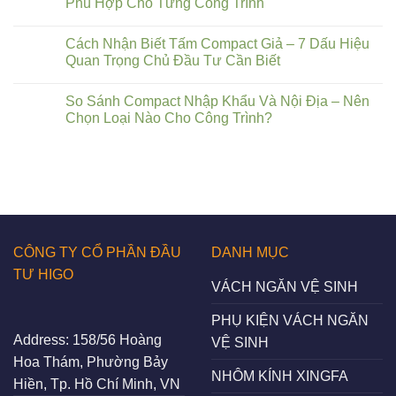
Phù Hợp Cho Từng Công Trình
Cách Nhận Biết Tấm Compact Giả – 7 Dấu Hiệu
Quan Trọng Chủ Đầu Tư Cần Biết
So Sánh Compact Nhập Khẩu Và Nội Địa – Nên
Chọn Loại Nào Cho Công Trình?
CÔNG TY CỔ PHẦN ĐẦU
DANH MỤC
TƯ HIGO
VÁCH NGĂN VỆ SINH
PHỤ KIỆN VÁCH NGĂN
Address:
158/56 Hoàng
VỆ SINH
Hoa Thám, Phường Bảy
NHÔM KÍNH XINGFA
Hiền, Tp. Hồ Chí Minh, VN