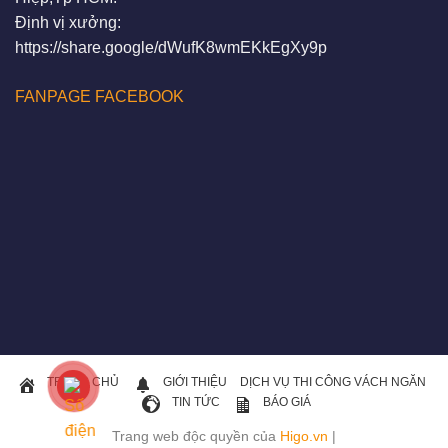
Định vị xưởng:
https://share.google/dWufK8wmEKkEgXy9p
FANPAGE FACEBOOK
TRANG CHỦ
GIỚI THIỆU
DỊCH VỤ THI CÔNG VÁCH NGĂN
TIN TỨC
BÁO GIÁ
Trang web độc quyền của
Higo.vn
|