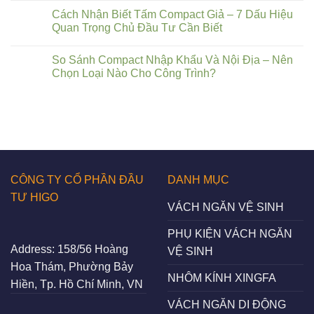
Cách Nhận Biết Tấm Compact Giả – 7 Dấu Hiệu
Quan Trọng Chủ Đầu Tư Cần Biết
So Sánh Compact Nhập Khẩu Và Nội Địa – Nên
Chọn Loại Nào Cho Công Trình?
CÔNG TY CỔ PHẦN ĐẦU
DANH MỤC
TƯ HIGO
VÁCH NGĂN VỆ SINH
PHỤ KIỆN VÁCH NGĂN
Address:
158/56 Hoàng
VỆ SINH
Hoa Thám, Phường Bảy
NHÔM KÍNH XINGFA
Hiền, Tp. Hồ Chí Minh, VN
VÁCH NGĂN DI ĐỘNG