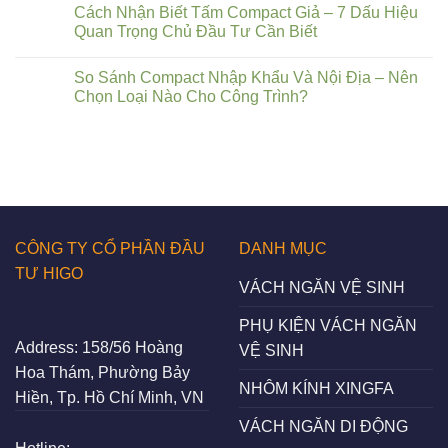
Cách Nhận Biết Tấm Compact Giả – 7 Dấu Hiệu
Quan Trọng Chủ Đầu Tư Cần Biết
So Sánh Compact Nhập Khẩu Và Nội Địa – Nên
Chọn Loại Nào Cho Công Trình?
CÔNG TY CỔ PHẦN ĐẦU
DANH MỤC
TƯ HIGO
VÁCH NGĂN VỆ SINH
PHỤ KIỆN VÁCH NGĂN
Address:
158/56 Hoàng
VỆ SINH
Hoa Thám, Phường Bảy
NHÔM KÍNH XINGFA
Hiền, Tp. Hồ Chí Minh, VN
VÁCH NGĂN DI ĐỘNG