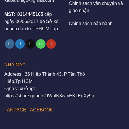
ketoan.higo@gmail.com
Chính sách vận chuyển và
giao nhận
MST:
0314445105
cấp
ngày 06/06/2017 do Sở kế
Chính sách bảo hành
hoạch đầu tư TPHCM cấp.
NHÀ MÁY
Address : 36 Hiệp Thành 43, P.Tân Thới
Hiệp,Tp HCM.
Định vị xưởng:
https://share.google/dWufK8wmEKkEgXy9p
FANPAGE FACEBOOK