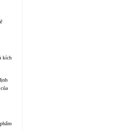
hể
à kích
định
 của
n phẩm