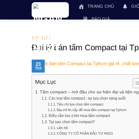
Skip
TRANG CHỦ
GIỚ
to
content
BÁO GIÁ
TIN TỨC
Đại lý bán tấm Compact tại Tph
23
Th3
Mục Lục
Tấm compact – mở đầu cho sự hiện đại và tiện ng
Các loại tấm compact : sự lựa chọn sáng suốt
Tiêu chí lựa chọn tấm compact
Địa chỉ tin cậy để mua tấm compact tại Tphcm
Điều cần lưu ý khi mua tấm compact
Tại sao chọn tấm compact?
Liên hệ:
CÔNG TY CỔ PHẦN ĐẦU TƯ HIGO