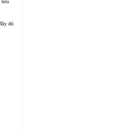
 bền
đầy đủ