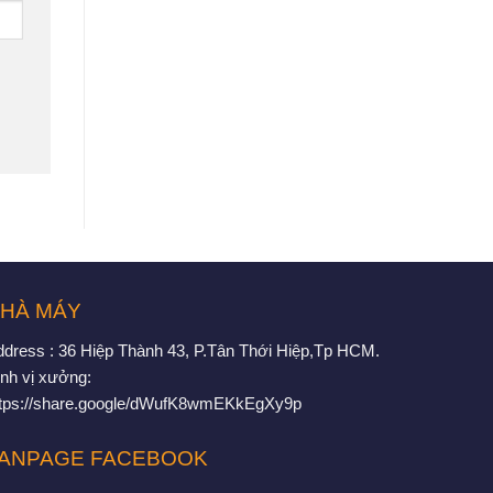
HÀ MÁY
ddress : 36 Hiệp Thành 43, P.Tân Thới Hiệp,Tp HCM.
nh vị xưởng:
ttps://share.google/dWufK8wmEKkEgXy9p
ANPAGE FACEBOOK