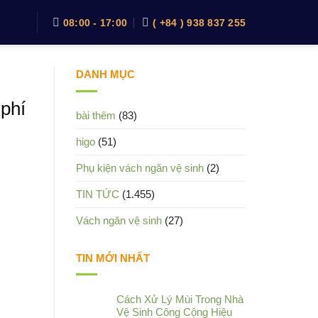
08:00 - 17:00
( +84 ) 938 837 255
DANH MỤC
 phí
bài thêm
(83)
higo
(51)
Phụ kiện vách ngăn vệ sinh
(2)
TIN TỨC
(1.455)
Vách ngăn vệ sinh
(27)
TIN MỚI NHẤT
Cách Xử Lý Mùi Trong Nhà
Vệ Sinh Công Cộng Hiệu