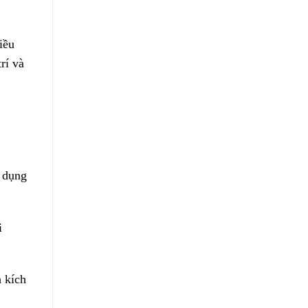
iều
rí và
 dụng
i
 kích