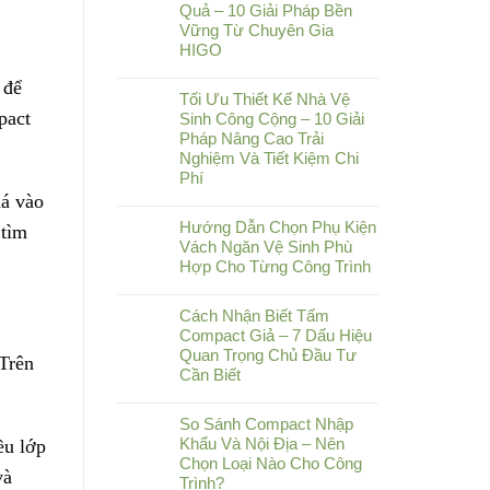
Quả – 10 Giải Pháp Bền
Vững Từ Chuyên Gia
HIGO
 để
Tối Ưu Thiết Kế Nhà Vệ
pact
Sinh Công Cộng – 10 Giải
Pháp Nâng Cao Trải
Nghiệm Và Tiết Kiệm Chi
Phí
há vào
Hướng Dẫn Chọn Phụ Kiện
 tìm
Vách Ngăn Vệ Sinh Phù
Hợp Cho Từng Công Trình
Cách Nhận Biết Tấm
Compact Giả – 7 Dấu Hiệu
Quan Trọng Chủ Đầu Tư
 Trên
Cần Biết
So Sánh Compact Nhập
Khẩu Và Nội Địa – Nên
ều lớp
Chọn Loại Nào Cho Công
và
Trình?