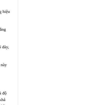
g hiệu
rằng
 dày,
 này
à độ
 khả