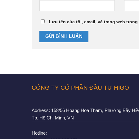
Lưu tên của tôi, email, và trang web trong 
CÔNG TY CỔ PHẦN ĐẦU TƯ HIGO
Address:
158/56 Hoàng Hoa Thám, Phường Bảy Hiề
Tp. Hồ Chí Minh, VN
Hotline: