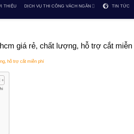
I THIỆU
DỊCH VỤ THI CÔNG VÁCH NGĂN
TIN TỨC
cm giá rẻ, chất lượng, hỗ trợ cắt miễn
hi