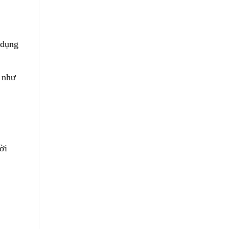
 dụng
 như
ời