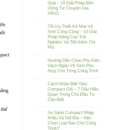
Quả – 10 Giải Pháp Bền
Vững Từ Chuyên Gia
HIGO
lớn
Tối Ưu Thiết Kế Nhà Vệ
Sinh Công Cộng – 10 Giải
uốt
Pháp Nâng Cao Trải
Nghiệm Và Tiết Kiệm Chi
Phí
mpact
Hướng Dẫn Chọn Phụ Kiện
Vách Ngăn Vệ Sinh Phù
Hợp Cho Từng Công Trình
Cách Nhận Biết Tấm
Compact Giả – 7 Dấu Hiệu
năng
Quan Trọng Chủ Đầu Tư
Cần Biết
 thể
So Sánh Compact Nhập
Khẩu Và Nội Địa – Nên
Chọn Loại Nào Cho Công
Trình?