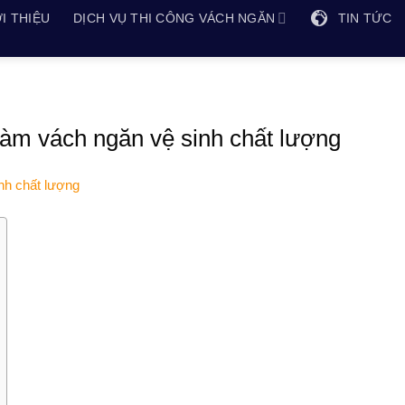
I THIỆU
DỊCH VỤ THI CÔNG VÁCH NGĂN
TIN TỨC
àm vách ngăn vệ sinh chất lượng