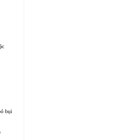
ặc
ỏ bụi
a