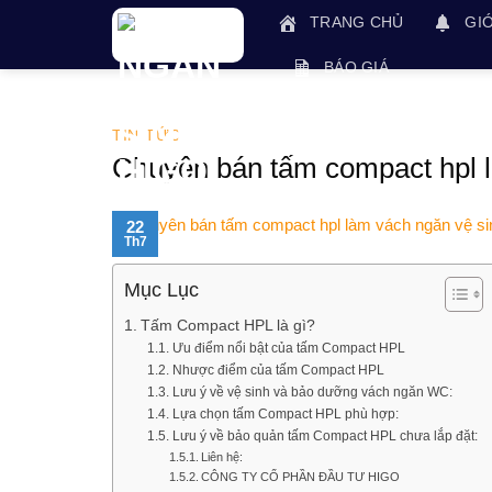
Skip
TRANG CHỦ
GIỚ
to
content
BÁO GIÁ
TIN TỨC
Chuyên bán tấm compact hpl l
22
Th7
Mục Lục
Tấm Compact HPL là gì?
Ưu điểm nổi bật của tấm Compact HPL
Nhược điểm của tấm Compact HPL
Lưu ý về vệ sinh và bảo dưỡng vách ngăn WC:
Lựa chọn tấm Compact HPL phù hợp:
Lưu ý về bảo quản tấm Compact HPL chưa lắp đặt:
Liên hệ:
CÔNG TY CỔ PHẦN ĐẦU TƯ HIGO