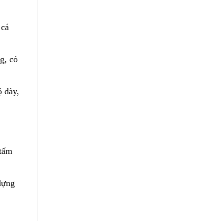
 cá
g, có
 dày,
 tấm
dựng