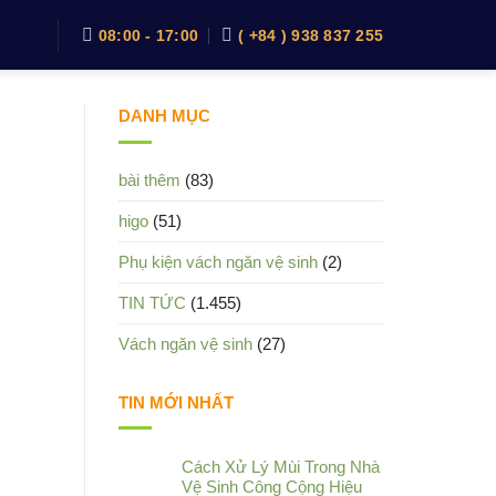
08:00 - 17:00
( +84 ) 938 837 255
DANH MỤC
bài thêm
(83)
higo
(51)
Phụ kiện vách ngăn vệ sinh
(2)
TIN TỨC
(1.455)
Vách ngăn vệ sinh
(27)
TIN MỚI NHẤT
Cách Xử Lý Mùi Trong Nhà
Vệ Sinh Công Cộng Hiệu