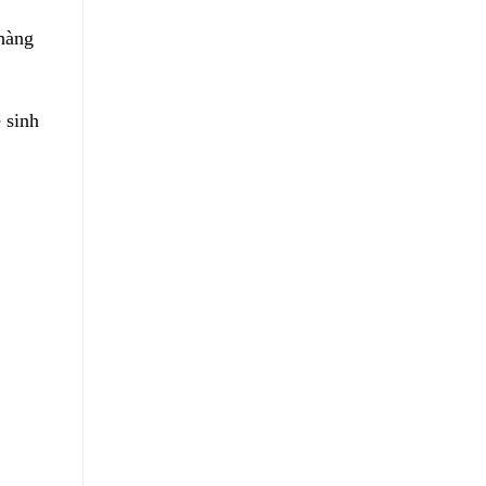
hàng
̣ sinh