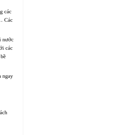
g các
,… Các
i nước
ới các
 bề
h ngay
ách