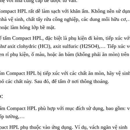
 hệ với nhà cung cấp để được tư vấn.
Compact HPL rất dễ làm sạch với khăn ẩm. Không nên sử dụn
 nhà vệ sinh, chất tẩy rửa công nghiệp, các dung môi hữu cơ
 hoặc làm hỏng lớp bề mặt.
ể tấm Compact HPL, đặc biệt là phụ kiện đi kèm, tiếp xúc vớ
hư axit clohydric (HCl), axit sulfuric (H2SO4),… Tiếp xúc v
oen rỉ phụ kiện, ố màu, hoặc ăn bám (không phải ăn mòn) trên
tấm Compact HPL bị tiếp xúc với các chất ăn mòn, hãy vệ sin
bỏ các chất này. Sau đó, để tấm ở nơi thông thoáng.
:
 tấm Compact HPL phù hợp với mục đích sử dụng, bao gồm: v
 ốp tường,…
act HPL phụ thuộc vào ứng dụng. Ví dụ, vách ngăn vệ sinh