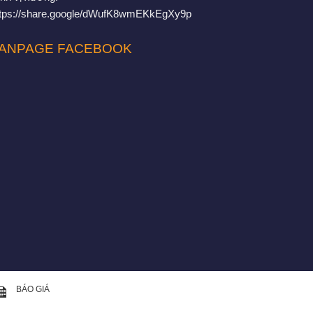
ttps://share.google/dWufK8wmEKkEgXy9p
ANPAGE FACEBOOK
BÁO GIÁ