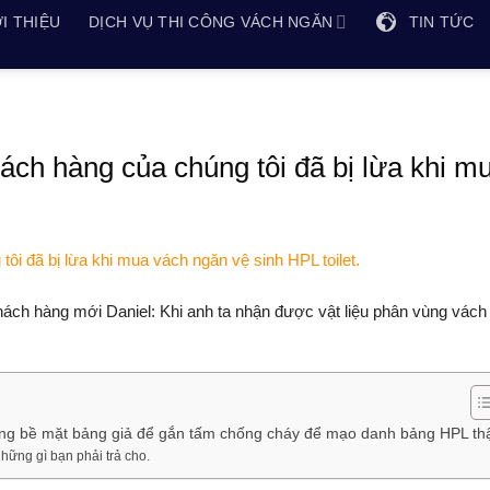
I THIỆU
DỊCH VỤ THI CÔNG VÁCH NGĂN
TIN TỨC
ch hàng của chúng tôi đã bị lừa khi m
hách hàng mới Daniel: Khi anh ta nhận được vật liệu phân vùng vách
dụng bề mặt bảng giả để gắn tấm chống cháy để mạo danh bảng HPL thậ
hững gì bạn phải trả cho.