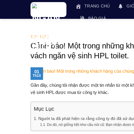
Skip
TRANG CHỦ
GIỚ
to
content
BÁO GIÁ
TIN TỨC
Cảnh báo! Một trong những khá
vách ngăn vệ sinh HPL toilet.
01
Th10
Gần đây, chúng tôi nhận được một tin nhắn từ một k
vệ sinh HPL được mua từ công ty khác.
Mục Lục
Người ta đã phát hiện ra rằng công ty đó đã sử 
Do đó, nó giống hệt như câu nói cũ: Bạn nhận được n