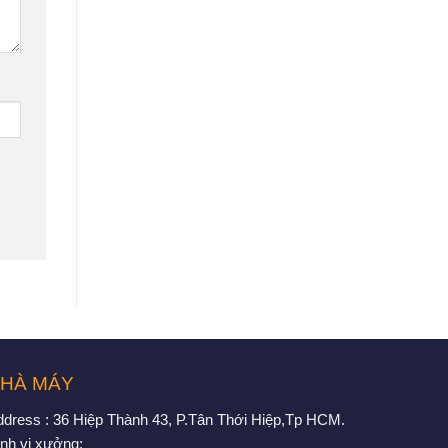
HÀ MÁY
ddress : 36 Hiệp Thành 43, P.Tân Thới Hiệp,Tp HCM.
nh vị xưởng: