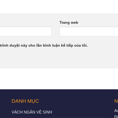
Trang web
trình duyệt này cho lần bình luận kế tiếp của tôi.
DANH MỤC
N
A
VÁCH NGĂN VỆ SINH
Đị