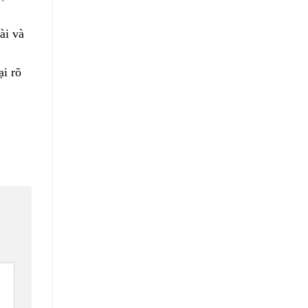
ài và
ại rõ