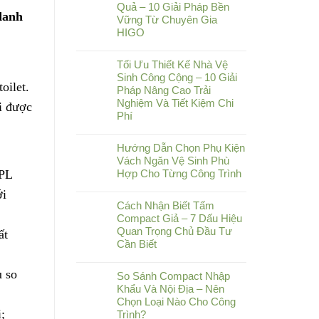
Quả – 10 Giải Pháp Bền
danh
Vững Từ Chuyên Gia
HIGO
Tối Ưu Thiết Kế Nhà Vệ
Sinh Công Cộng – 10 Giải
oilet.
Pháp Nâng Cao Trải
Nghiệm Và Tiết Kiệm Chi
i được
Phí
Hướng Dẫn Chọn Phụ Kiện
Vách Ngăn Vệ Sinh Phù
PL
Hợp Cho Từng Công Trình
ới
Cách Nhận Biết Tấm
Compact Giả – 7 Dấu Hiệu
Quan Trọng Chủ Đầu Tư
ất
Cần Biết
u so
So Sánh Compact Nhập
Khẩu Và Nội Địa – Nên
Chọn Loại Nào Cho Công
;
Trình?