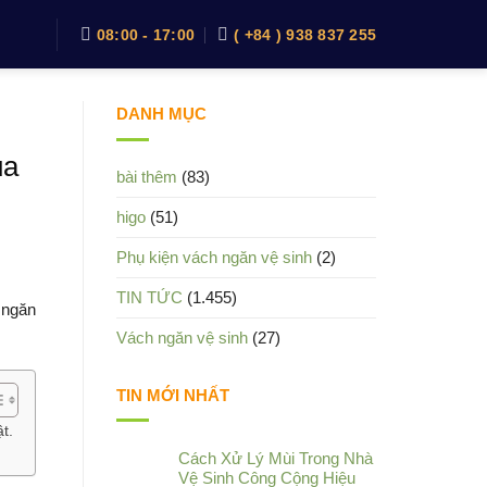
08:00 - 17:00
( +84 ) 938 837 255
DANH MỤC
ua
bài thêm
(83)
higo
(51)
Phụ kiện vách ngăn vệ sinh
(2)
TIN TỨC
(1.455)
 ngăn
Vách ngăn vệ sinh
(27)
TIN MỚI NHẤT
t.
Cách Xử Lý Mùi Trong Nhà
Vệ Sinh Công Cộng Hiệu