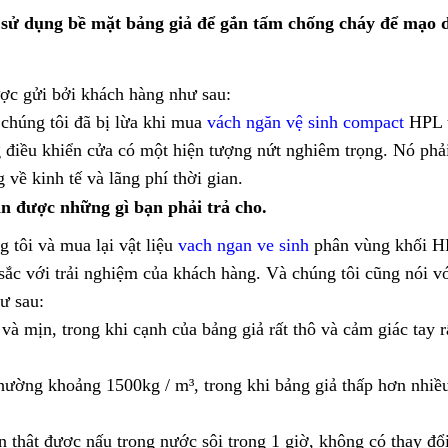
ã sử dụng bề mặt bảng giả để gắn tấm chống cháy để mạo 
c gửi bởi khách hàng như sau:
chúng tôi đã bị lừa khi mua
vách ngăn vệ sinh compact
HPL t
g điều khiển cửa có một hiện tượng nứt nghiêm trọng. Nó phả
g về kinh tế và lãng phí thời gian.
ận được những gì bạn phải trả cho.
 tôi và mua lại vật liệu
vach ngan ve sinh
phân vùng khối H
sắc với trải nghiệm của khách hàng. Và chúng tôi cũng nói v
ư sau:
và mịn, trong khi cạnh của bảng giả rất thô và cảm giác tay r
thường khoảng 1500kg / m³, trong khi bảng giả thấp hơn nhiề
 thật được nấu trong nước sôi trong 1 giờ, không có thay đổi