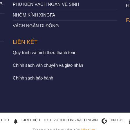
n,
PHỤ KIỆN VÁCH NGĂN VỆ SINH
h
NHÔM KÍNH XINGFA
F
VÁCH NGĂN DI ĐỘNG
LIÊN KẾT
Quy trình và hình thức thanh toán
Chính sách vận chuyển và giao nhận
Chính sách bảo hành
 CHỦ
GIỚI THIỆU
DỊCH VỤ THI CÔNG VÁCH NGĂN
TIN TỨC