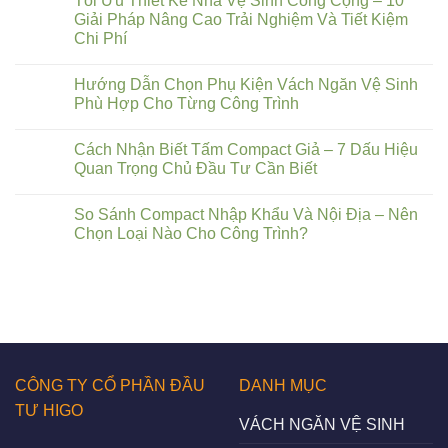
Tối Ưu Thiết Kế Nhà Vệ Sinh Công Cộng – 10
Giải Pháp Nâng Cao Trải Nghiệm Và Tiết Kiệm
Chi Phí
Hướng Dẫn Chọn Phụ Kiện Vách Ngăn Vệ Sinh
Phù Hợp Cho Từng Công Trình
Cách Nhận Biết Tấm Compact Giả – 7 Dấu Hiệu
Quan Trọng Chủ Đầu Tư Cần Biết
So Sánh Compact Nhập Khẩu Và Nội Địa – Nên
Chọn Loại Nào Cho Công Trình?
CÔNG TY CỔ PHẦN ĐẦU
DANH MỤC
TƯ HIGO
VÁCH NGĂN VỆ SINH