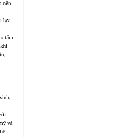
h nên
o lực
ho tấm
 khi
ẫn,
sinh,
với
 mỹ và
 bề