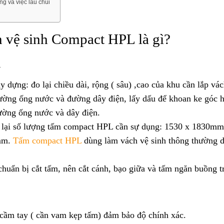
g và việc lau chùi
n vệ sinh Compact HPL là gì?
h
dựng: đo lại chiều dài, rộng ( sâu) ,cao của khu cần lắp vá
ường ống nước và đường dây điện, lấy dấu để khoan ke góc 
đường ống nước và dây điện.
h lại số lượng tấm compact HPL cần sự dụng: 1530 x 1830m
mm.
Tấm compact HPL
dùng làm vách vệ sinh thông thường 
chuẩn bị cắt tấm, nên cắt cánh, bạo giữa và tấm ngăn buồng t
ầm tay ( cần vam kẹp tấm) đảm bảo độ chính xác.