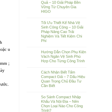
Quả – 10 Giải Pháp Bền
Vững Từ Chuyên Gia
HIGO
Tối Ưu Thiết Kế Nhà Vệ
Sinh Công Cộng – 10 Giải
Pháp Nâng Cao Trải
Nghiệm Và Tiết Kiệm Chi
Phí
ch
hoặc u
Hướng Dẫn Chọn Phụ Kiện
Vách Ngăn Vệ Sinh Phù
Hợp Cho Từng Công Trình
mmm ;
dày
Cách Nhận Biết Tấm
Compact Giả – 7 Dấu Hiệu
Quan Trọng Chủ Đầu Tư
rước.
Cần Biết
So Sánh Compact Nhập
Khẩu Và Nội Địa – Nên
Chọn Loại Nào Cho Công
Trình?