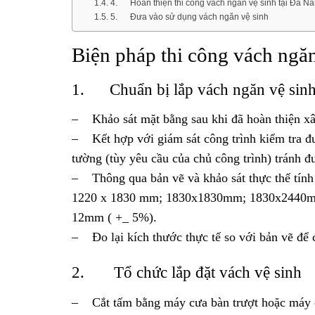
4. Hoàn thiện thi công vách ngăn vệ sinh tại Đà Nẵn
5. Đưa vào sử dụng vách ngăn vệ sinh
Biện pháp thi công vách ngă
1. Chuẩn bị lắp vách ngăn vệ sin
– Khảo sát mặt bằng sau khi đã hoàn thiện xây 
– Kết hợp với giám sát công trình kiểm tra đ
tường (tùy yêu cầu của chủ công trình) tránh 
– Thông qua bản vẽ và khảo sát thực thế tín
1220 x 1830 mm; 1830x1830mm; 1830x2440
12mm ( +_ 5%).
– Đo lại kích thước thực tế so với bản vẽ để 
2. Tổ chức lắp đặt vách vệ sinh
– Cắt tấm bằng máy cưa bàn trượt hoặc máy c