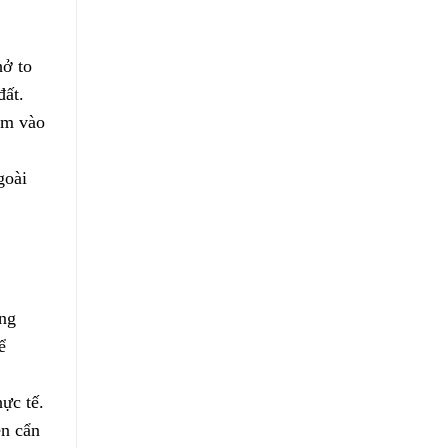
hở to
đất.
mm vào
goài
ang
ể
hực tế.
ên cẩn