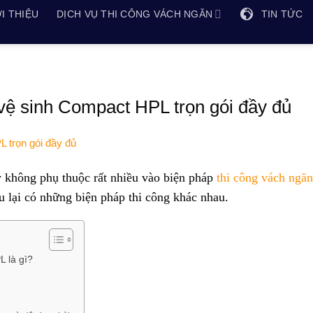
I THIỆU
DỊCH VỤ THI CÔNG VÁCH NGĂN
TIN TỨC
vệ sinh Compact HPL trọn gói đầy đủ
 không phụ thuộc rất nhiều vào biện pháp
thi công vách ngăn
u lại có những biện pháp thi công khác nhau.
 là gì?