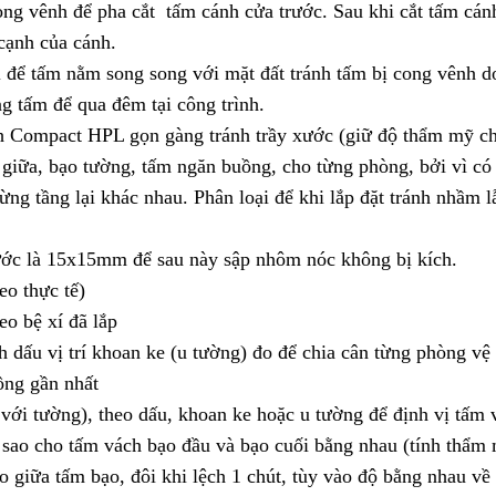
 vênh để pha cắt tấm cánh cửa trước. Sau khi cắt tấm cán
cạnh của cánh.
 để tấm nằm song song với mặt đất tránh tấm bị cong vênh d
g tấm để qua đêm tại công trình.
nh Compact HPL gọn gàng tránh trầy xước (giữ độ thẩm mỹ c
giữa, bạo tường, tấm ngăn buồng, cho từng phòng, bởi vì có
ng tầng lại khác nhau. Phân loại để khi lắp đặt tránh nhầm l
ớc là 15x15mm để sau này sập nhôm nóc không bị kích.
eo thực tế)
o bệ xí đã lắp
dấu vị trí khoan ke (u tường) đo để chia cân từng phòng vệ 
ồng gần nhất
i tường), theo dấu, khoan ke hoặc u tường để định vị tấm 
n sao cho tấm vách bạo đầu và bạo cuối bằng nhau (tính thẩm
 giữa tấm bạo, đôi khi lệch 1 chút, tùy vào độ bằng nhau về