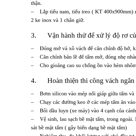
thận.
– Lắp tiểu nam, tiểu treo ( KT 400x900mm) 
2 ke inox và 1 chân giữ.
3. Vận hành thử để xử lý độ rơ củ
– Đóng mở và xô vách để căn chỉnh độ hở, kh
– Căn chỉnh bản lề để tấm mở, đóng nhẹ nhà
– Cho gioăng cao su chống ồn vào hèm nhôm, 
4. Hoàn thiện thi công vách ngăn v
– Bơm silicon vào mép nối giáp giữa tấm và 
– Chạy các đường keo ở các mép tấm ăn vào 
– Bôi dầu luyn (xe máy) vào 4 cạnh của cánh
– Vệ sinh, lau sạch bề mặt tấm, trong ngoài. L
sát bề mặt tấm ( gây biến dạng bề mặt tấm)
– Nghiệm thu, đo khối lượng với chủ đầu tư.