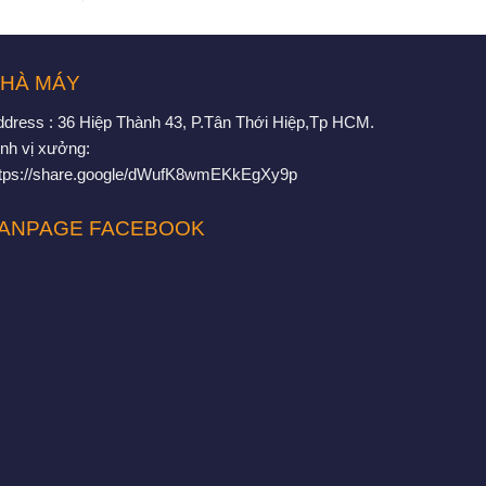
HÀ MÁY
ddress : 36 Hiệp Thành 43, P.Tân Thới Hiệp,Tp HCM.
nh vị xưởng:
ttps://share.google/dWufK8wmEKkEgXy9p
ANPAGE FACEBOOK