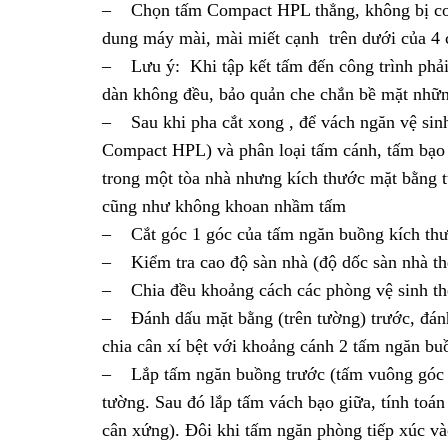
– Chọn tấm Compact HPL thẳng, không bị cong
dung máy mài, mài miết cạnh trên dưới của 4 
– Lưu ý: Khi tập kết tấm đến công trình phải
dàn không đều, bảo quản che chắn bề mặt nhữn
– Sau khi pha cắt xong , để vách ngăn vệ si
Compact HPL) và phân loại tấm cánh, tấm bạo 
trong một tòa nhà nhưng kích thước mặt bằng từ
cũng như không khoan nhầm tấm
– Cắt góc 1 góc của tấm ngăn buồng kích thư
– Kiểm tra cao độ sàn nhà (độ dốc sàn nhà th
– Chia đều khoảng cách các phòng vệ sinh the
– Đánh dấu mặt bằng (trên tường) trước, đánh 
chia cân xí bệt với khoảng cánh 2 tấm ngăn bu
– Lắp tấm ngăn buồng trước (tấm vuông góc vớ
tường. Sau đó lắp tấm vách bạo giữa, tính toá
cân xứng). Đôi khi tấm ngăn phòng tiếp xúc vào