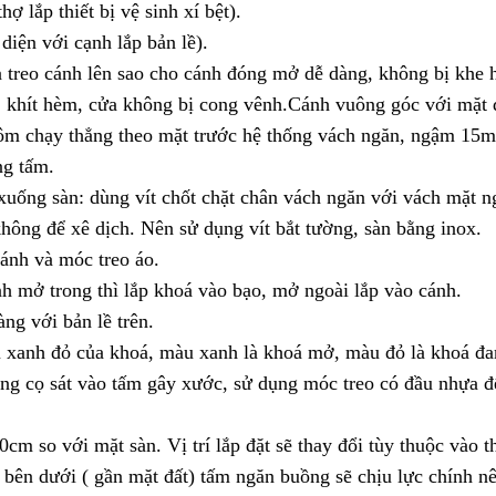
ợ lắp thiết bị vệ sinh xí bệt).
iện với cạnh lắp bản lề).
 treo cánh lên sao cho cánh đóng mở dễ dàng, không bị khe 
, khít hèm, cửa không bị cong vênh.Cánh vuông góc với mặt 
ôm chạy thẳng theo mặt trước hệ thống vách ngăn, ngậm 15
ng tấm.
uống sàn: dùng vít chốt chặt chân vách ngăn với vách mặt n
hông để xê dịch. Nên sử dụng vít bắt tường, sàn bằng inox.
ánh và móc treo áo.
 mở trong thì lắp khoá vào bạo, mở ngoài lắp vào cánh.
ng với bản lề trên.
u xanh đỏ của khoá, màu xanh là khoá mở, màu đỏ là khoá đ
g cọ sát vào tấm gây xước, sử dụng móc treo có đầu nhựa đ
cm so với mặt sàn. Vị trí lắp đặt sẽ thay đổi tùy thuộc vào t
bên dưới ( gần mặt đất) tấm ngăn buồng sẽ chịu lực chính n