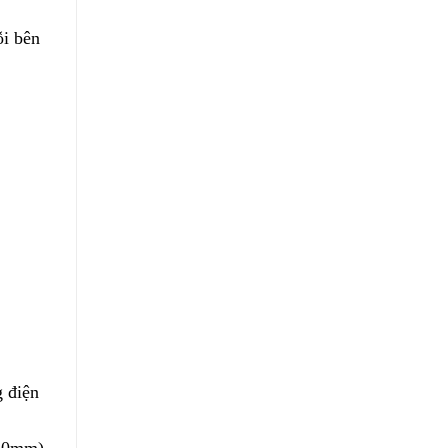
i bên
g điện
020mm)