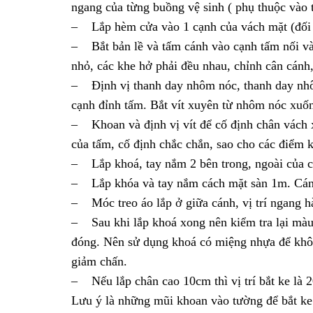
ngang của từng buồng vệ sinh ( phụ thuộc vào th
– Lắp hèm cửa vào 1 cạnh của vách mặt (đối d
– Bắt bản lề và tấm cánh vào cạnh tấm nối và
nhỏ, các khe hở phải đều nhau, chỉnh cân cánh
– Định vị thanh day nhôm nóc, thanh day nh
cạnh đỉnh tấm. Bắt vít xuyên từ nhôm nóc xuố
– Khoan và định vị vít để cố định chân vách x
của tấm, cố định chắc chắn, sao cho các điểm k
– Lắp khoá, tay nắm 2 bên trong, ngoài của c
– Lắp khóa và tay nắm cách mặt sàn 1m. Cánh
– Móc treo áo lắp ở giữa cánh, vị trí ngang hà
– Sau khi lắp khoá xong nên kiểm tra lại mà
đóng. Nên sử dụng khoá có miệng nhựa để khôn
giảm chấn.
– Nếu lắp chân cao 10cm thì vị trí bắt ke là 20
Lưu ý là những mũi khoan vào tường để bắt ke 