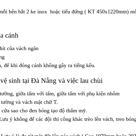
mỗi bên bắt 2 ke inox hoặc tiểu đứng ( KT 450x1220mm) mỗ
a cánh
ít của vách ngăn
ng
để khi đóng cánh không gây ra tiếng kêu.
ệ sinh tại Đà Nẵng và việc lau chùi
tường, giữa tấm với tấm, giữa tấm với phụ kiện nhôm
tường và vách mặt chữ T.
 cửa sao cho đen bóng tạo độ thẩm mỹ.
ưu ý không để các đội thi công khác trèo lên vách, treo bón
 Lưu ý là đo từ mặt đất lên nóc vách ( Cao 1970mm hoặc 2