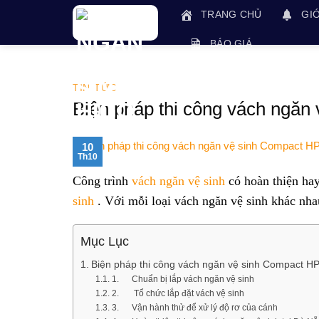
Skip
TRANG CHỦ
GIỚ
to
content
BÁO GIÁ
TIN TỨC
Biện pháp thi công vách ngăn 
10
Th10
Công trình
vách ngăn vệ sinh
có hoàn thiện hay
sinh
. Với mỗi loại vách ngăn vệ sinh khác nha
Mục Lục
Biện pháp thi công vách ngăn vệ sinh Compact HPL
1. Chuẩn bị lắp vách ngăn vệ sinh
2. Tổ chức lắp đặt vách vệ sinh
3. Vận hành thử để xử lý độ rơ của cánh