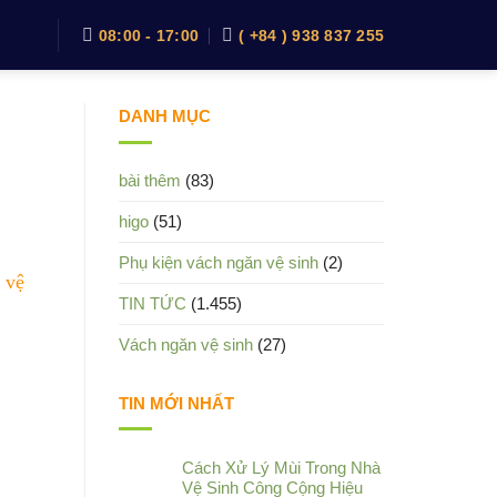
08:00 - 17:00
( +84 ) 938 837 255
DANH MỤC
bài thêm
(83)
higo
(51)
Phụ kiện vách ngăn vệ sinh
(2)
 vệ
TIN TỨC
(1.455)
Vách ngăn vệ sinh
(27)
TIN MỚI NHẤT
Cách Xử Lý Mùi Trong Nhà
Vệ Sinh Công Cộng Hiệu