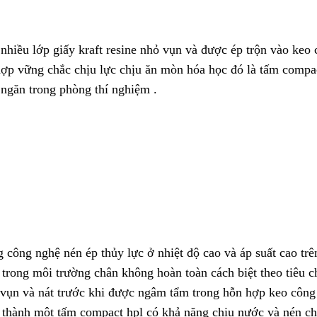
m nhiều lớp giấy kraft resine nhỏ vụn và được ép trộn vào keo
hợp vững chắc chịu lực chịu ăn mòn hóa học đó là tấm comp
 ngăn trong phòng thí nghiệm .
ông nghệ nén ép thủy lực ở nhiệt độ cao và áp suất cao trê
 trong môi trường chân không hoàn toàn cách biệt theo tiêu 
m vụn và nát trước khi được ngâm tẩm trong hỗn hợp keo công
ạo thành một tấm compact hpl có khả năng chịu nước và nén c