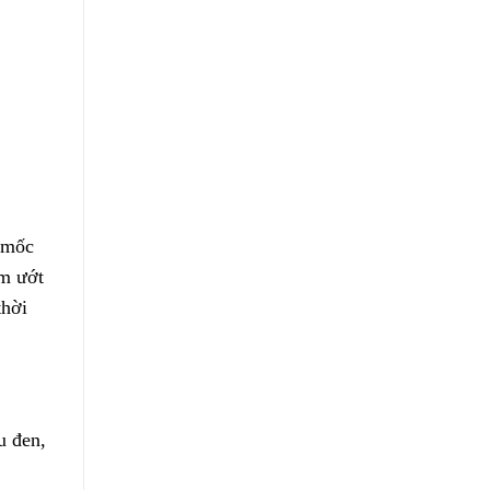
m mốc
ẩm ướt
thời
u đen,