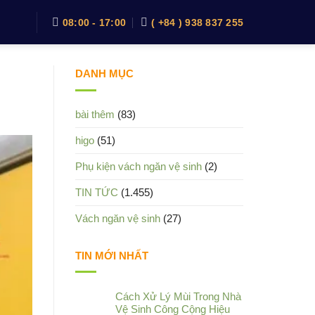
08:00 - 17:00
( +84 ) 938 837 255
DANH MỤC
bài thêm
(83)
higo
(51)
Phụ kiện vách ngăn vệ sinh
(2)
TIN TỨC
(1.455)
Vách ngăn vệ sinh
(27)
TIN MỚI NHẤT
Cách Xử Lý Mùi Trong Nhà
Vệ Sinh Công Cộng Hiệu