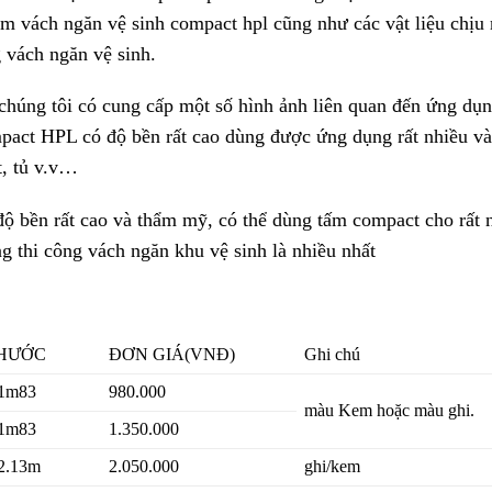
àm vách ngăn vệ sinh compact hpl cũng như các vật liệu chịu
 vách ngăn vệ sinh.
 chúng tôi có cung cấp một số hình ảnh liên quan đến ứng dụ
ompact HPL có độ bền rất cao dùng được ứng dụng rất nhiều v
t, tủ v.v…
ộ bền rất cao và thẩm mỹ, có thể dùng tấm compact cho rất 
 thi công vách ngăn khu vệ sinh là nhiều nhất
THƯỚC
ĐƠN GIÁ(VNĐ)
Ghi chú
 1m83
980.000
màu Kem hoặc màu ghi.
 1m83
1.350.000
2.13m
2.050.000
ghi/kem