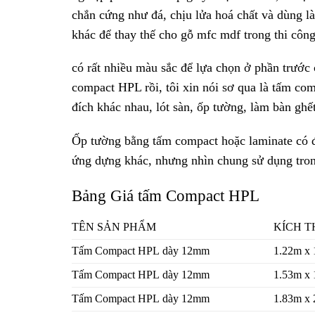
chắn cứng như đá, chịu lửa hoá chất và dùng l
khác để thay thế cho gỗ mfc mdf trong thi công
có rất nhiều màu sắc để lựa chọn ở phần trước
compact HPL rồi, tôi xin nói sơ qua là tấm c
đích khác nhau, lót sàn, ốp tường, làm bàn ghế
Ốp tường bằng tấm compact hoặc laminate có đ
ứng dựng khác, nhưng nhìn chung sử dụng trong
Bảng Giá tấm Compact HPL
TÊN SẢN PHẨM
KÍCH 
Tấm Compact HPL dày 12mm
1.22m x
Tấm Compact HPL dày 12mm
1.53m x
Tấm Compact HPL dày 12mm
1.83m x 