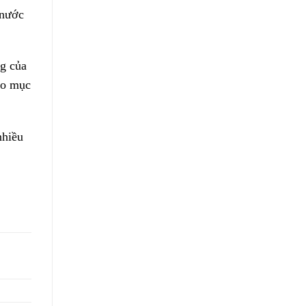
 nước
ng của
ào mục
nhiều