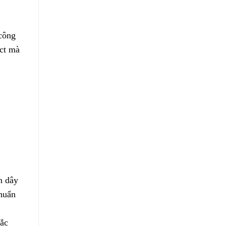
 công
act mà
n dây
chuẩn
hắc