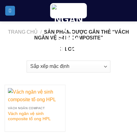
Skip
to
content
TRANG CHỦ
/
SẢN PHẨM ĐƯỢC GẮN THẺ “VÁCH
NGĂN VỆ SINH COMPOSITE”
LỌC
VÁCH NGĂN COMPACT
Vách ngăn vệ sinh
composite tổ ong HPL