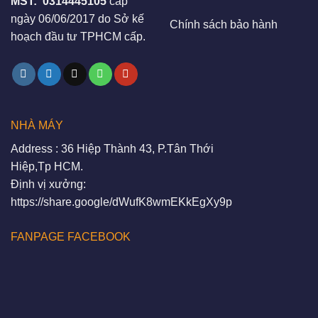
MST:
0314445105
cấp
ngày 06/06/2017 do Sở kế
Chính sách bảo hành
hoạch đầu tư TPHCM cấp.
NHÀ MÁY
Address : 36 Hiệp Thành 43, P.Tân Thới
Hiệp,Tp HCM.
Định vị xưởng:
https://share.google/dWufK8wmEKkEgXy9p
FANPAGE FACEBOOK