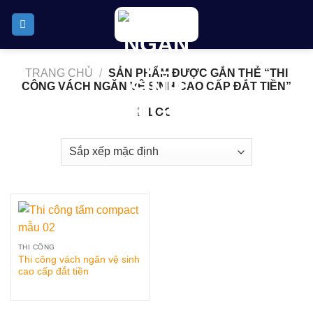
Skip
to
content
TRANG CHỦ
/
SẢN PHẨM ĐƯỢC GẮN THẺ “THI
CÔNG VÁCH NGĂN VỆ SINH CAO CẤP ĐẮT TIỀN”
LỌC
THI CÔNG
Thi công vách ngăn vệ sinh
cao cấp đắt tiền