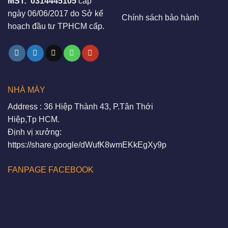
MST:
0314445105
cấp
ngày 06/06/2017 do Sở kế
Chính sách bảo hành
hoạch đầu tư TPHCM cấp.
NHÀ MÁY
Address : 36 Hiệp Thành 43, P.Tân Thới
Hiệp,Tp HCM.
Định vị xưởng:
https://share.google/dWufK8wmEKkEgXy9p
FANPAGE FACEBOOK