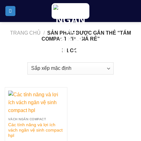
Skip
to
content
TRANG CHỦ
/
SẢN PHẨM ĐƯỢC GẮN THẺ “TẤM
COMPACT HPL GIÁ RẺ”
LỌC
VÁCH NGĂN COMPACT
Các tính năng và lợi ích
vách ngăn vệ sinh compact
hpl