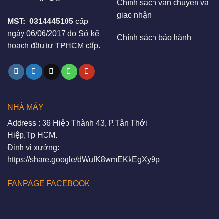
Chính sách vận chuyển và
giao nhận
MST:
0314445105
cấp
ngày 06/06/2017 do Sở kế
Chính sách bảo hành
hoạch đầu tư TPHCM cấp.
NHÀ MÁY
Address : 36 Hiệp Thành 43, P.Tân Thới
Hiệp,Tp HCM.
Định vị xưởng:
https://share.google/dWufK8wmEKkEgXy9p
FANPAGE FACEBOOK