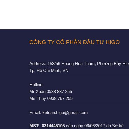
CÔNG TY CỔ PHẦN ĐẦU TƯ HIGO
Address:
158/56 Hoàng Hoa Thám, Phường Bảy Hiề
Tp. Hồ Chí Minh, VN
Hotline:
Mr Xuân
0938 837 255
Ms Thúy
0938 767 255
Email:
ketoan.higo@gmail.com
MST:
0314445105
cấp ngày 06/06/2017 do Sở kế