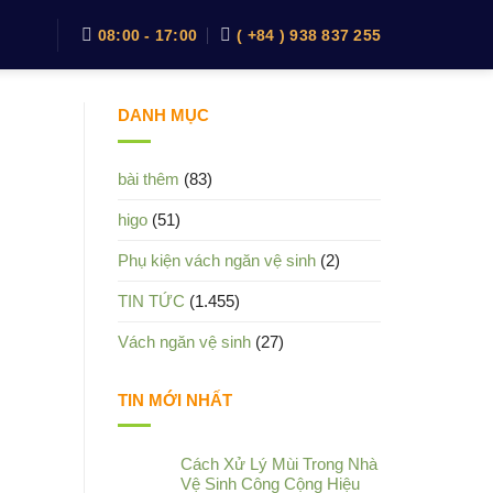
08:00 - 17:00
( +84 ) 938 837 255
DANH MỤC
bài thêm
(83)
higo
(51)
Phụ kiện vách ngăn vệ sinh
(2)
TIN TỨC
(1.455)
Vách ngăn vệ sinh
(27)
TIN MỚI NHẤT
Cách Xử Lý Mùi Trong Nhà
Vệ Sinh Công Cộng Hiệu