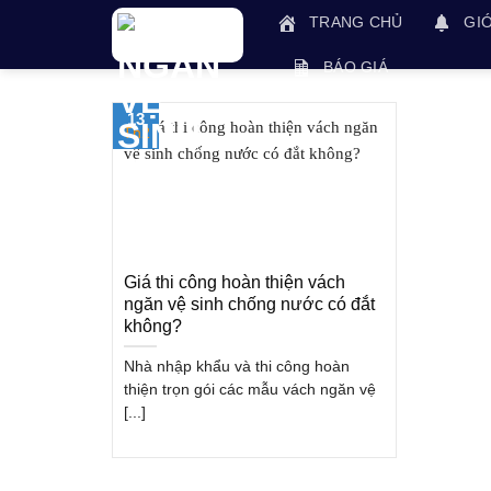
Skip
TRANG CHỦ
GIỚ
to
content
BÁO GIÁ
13
Th2
Giá thi công hoàn thiện vách
ngăn vệ sinh chống nước có đắt
không?
Nhà nhập khẩu và thi công hoàn
thiện trọn gói các mẫu vách ngăn vệ
[...]