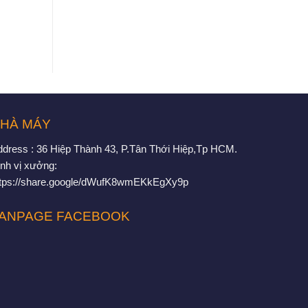
HÀ MÁY
ddress : 36 Hiệp Thành 43, P.Tân Thới Hiệp,Tp HCM.
nh vị xưởng:
ttps://share.google/dWufK8wmEKkEgXy9p
ANPAGE FACEBOOK