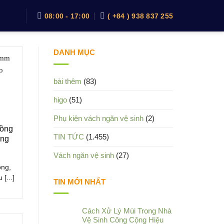
08:00 - 17:00
( +84 ) 938 837 255
DANH MỤC
bài thêm
(83)
higo
(51)
Phụ kiện vách ngăn vệ sinh
(2)
uồng
TIN TỨC
(1.455)
ớng
Vách ngăn vệ sinh
(27)
ộng,
[...]
TIN MỚI NHẤT
Cách Xử Lý Mùi Trong Nhà
Vệ Sinh Công Cộng Hiệu