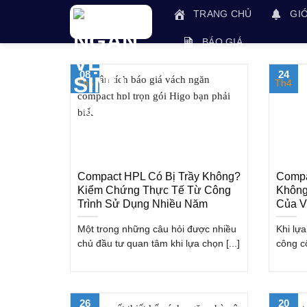
Skip
TRANG CHỦ
GIỚ
to
content
BÁO GIÁ
08
24
Th5
Th4
Compact HPL Có Bị Trầy Không?
Compa
Kiểm Chứng Thực Tế Từ Công
Không
Trình Sử Dụng Nhiều Năm
Của V
Một trong những câu hỏi được nhiều
Khi lựa
chủ đầu tư quan tâm khi lựa chọn [...]
công cộ
26
20