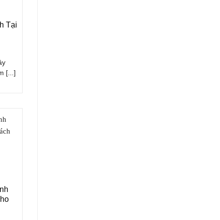
h Tại
ây
 [...]
inh
Cho