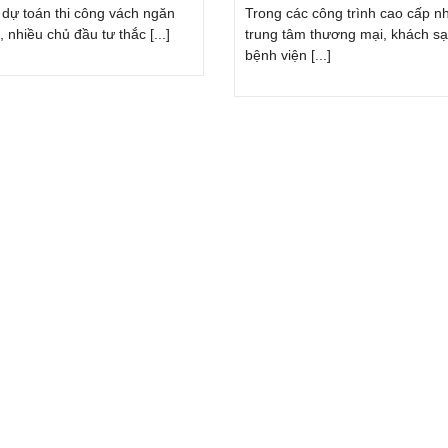
p dự toán thi công vách ngăn
Trong các công trình cao cấp n
, nhiều chủ đầu tư thắc [...]
trung tâm thương mại, khách sạ
bệnh viện [...]