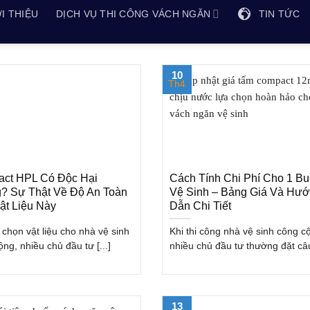
I THIỆU
DỊCH VỤ THI CÔNG VÁCH NGĂN
TIN TỨC
10
Th4
ct HPL Có Độc Hại
Cách Tính Chi Phí Cho 1 B
? Sự Thật Về Độ An Toàn
Vệ Sinh – Bảng Giá Và Hư
ật Liệu Này
Dẫn Chi Tiết
 chọn vật liệu cho nhà vệ sinh
Khi thi công nhà vệ sinh công c
ng, nhiều chủ đầu tư [...]
nhiều chủ đầu tư thường đặt câu 
13