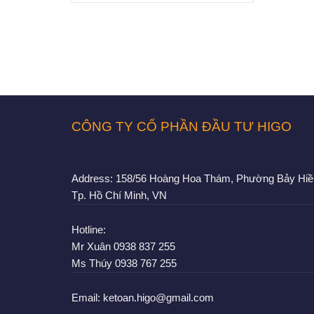
CÔNG TY CỔ PHẦN ĐẦU TƯ HIGO
Address:
158/56 Hoàng Hoa Thám, Phường Bảy Hiề
Tp. Hồ Chí Minh, VN
Hotline:
Mr Xuân
0938 837 255
Ms Thúy
0938 767 255
Email:
ketoan.higo@gmail.com