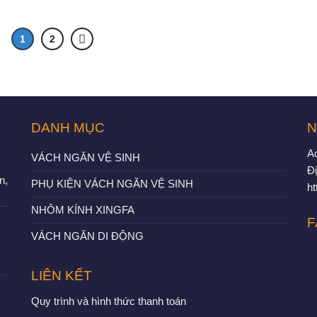
1
2
DANH MỤC
N
A
VÁCH NGĂN VỆ SINH
Đị
n,
PHỤ KIỆN VÁCH NGĂN VỆ SINH
h
NHÔM KÍNH XINGFA
F
VÁCH NGĂN DI ĐỘNG
LIÊN KẾT
Quy trình và hình thức thanh toán