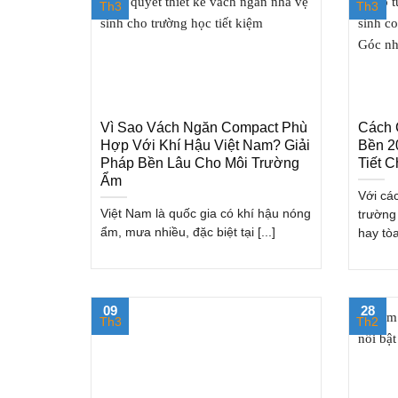
Th3
Th3
Vì Sao Vách Ngăn Compact Phù
Cách 
Hợp Với Khí Hậu Việt Nam? Giải
Bền 2
Pháp Bền Lâu Cho Môi Trường
Tiết 
Ẩm
Với cá
Việt Nam là quốc gia có khí hậu nóng
trường
ẩm, mưa nhiều, đặc biệt tại [...]
hay tòa 
09
28
Th3
Th2