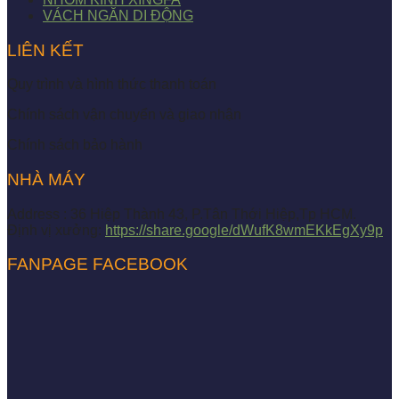
VÁCH NGĂN DI ĐỘNG
LIÊN KẾT
Quy trình và hình thức thanh toán
Chính sách vận chuyển và giao nhận
Chính sách bảo hành
NHÀ MÁY
Address : 36 Hiệp Thành 43, P.Tân Thới Hiệp,Tp HCM.
Định vị xưởng:
https://share.google/dWufK8wmEKkEgXy9p
FANPAGE FACEBOOK