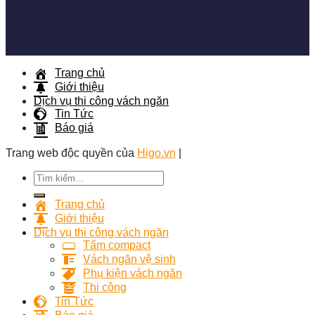
Trang chủ
Giới thiệu
Dịch vụ thi công vách ngăn
Tin Tức
Báo giá
Trang web độc quyền của
Higo.vn
|
Tìm
kiếm:
Trang chủ
Giới thiệu
Dịch vụ thi công vách ngăn
Tấm compact
Vách ngăn vệ sinh
Phụ kiện vách ngăn
Thi công
Tin Tức