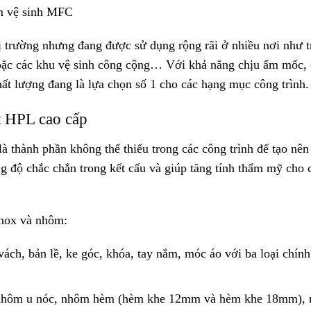
ấm vệ sinh MFC
hị trường nhưng đang được sử dụng rộng rãi ở nhiều nơi như 
oặc các khu vệ sinh công cộng… Với khả năng chịu ẩm mốc, 
hất lượng đang là lựa chọn số 1 cho các hạng mục công trình.
t HPL cao cấp
 thành phần không thể thiếu trong các công trình để tạo nên
ng độ chắc chắn trong kết cấu và giúp tăng tính thẩm mỹ cho 
nox và nhôm:
ách, bản lề, ke góc, khóa, tay nắm, móc áo với ba loại chính
m nhôm u nóc, nhôm hèm (hèm khe 12mm và hèm khe 18mm),