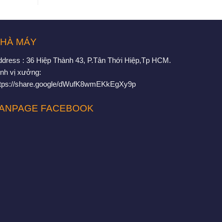
HÀ MÁY
ddress : 36 Hiệp Thành 43, P.Tân Thới Hiệp,Tp HCM.
nh vị xưởng:
ttps://share.google/dWufK8wmEKkEgXy9p
ANPAGE FACEBOOK