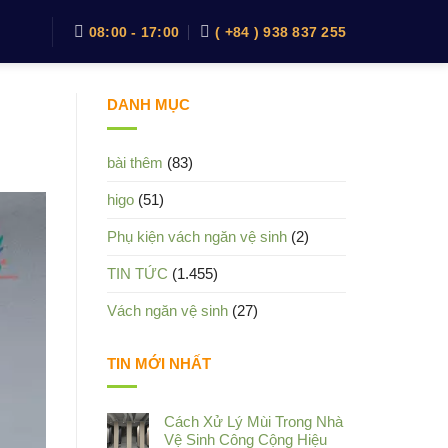
08:00 - 17:00
( +84 ) 938 837 255
DANH MỤC
bài thêm
(83)
higo
(51)
Phụ kiện vách ngăn vệ sinh
(2)
TIN TỨC
(1.455)
Vách ngăn vệ sinh
(27)
TIN MỚI NHẤT
Cách Xử Lý Mùi Trong Nhà
Vệ Sinh Công Cộng Hiệu