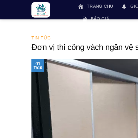
Skip
TRANG CHỦ
GIỚ
to
content
BÁO GIÁ
TIN TỨC
Đơn vị thi công vách ngăn vệ 
01
Th10