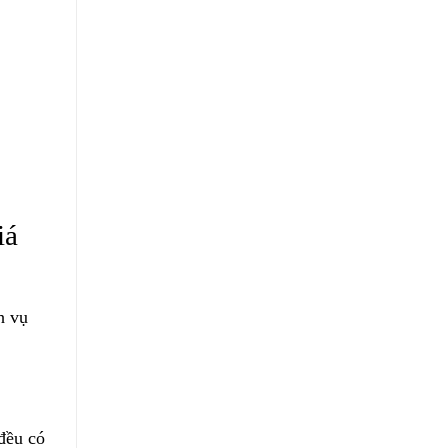
iá
h vụ
 đều có