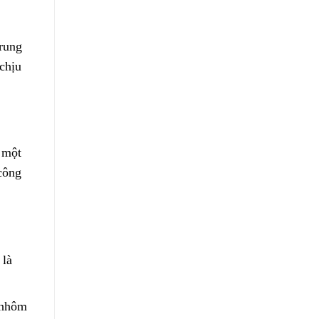
trung
chịu
 một
công
 là
 nhôm