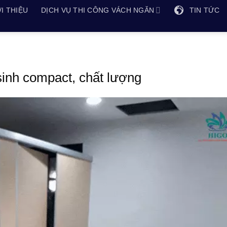
I THIỆU
DỊCH VỤ THI CÔNG VÁCH NGĂN
TIN TỨC
sinh compact, chất lượng