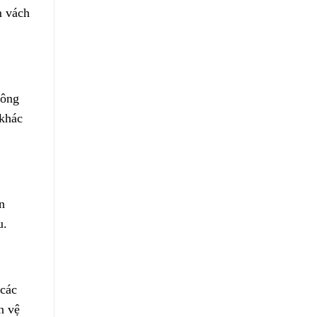
m vách
hông
 khác
n
u.
 các
n vệ